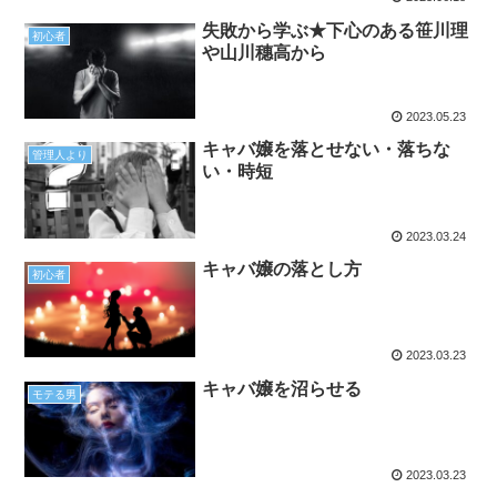
失敗から学ぶ★下心のある笹川理
初心者
や山川穗高から
2023.05.23
キャバ嬢を落とせない・落ちな
管理人より
い・時短
2023.03.24
キャバ嬢の落とし方
初心者
2023.03.23
キャバ嬢を沼らせる
モテる男
2023.03.23