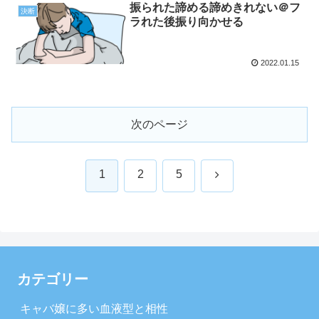
振られた諦める諦めきれない＠フ
決断
ラれた後振り向かせる
2022.01.15
次のページ
次
1
2
5
へ
カテゴリー
キャバ嬢に多い血液型と相性