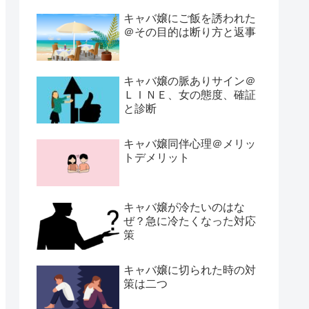
キャバ嬢にご飯を誘われた
＠その目的は断り方と返事
キャバ嬢の脈ありサイン＠
ＬＩＮＥ、女の態度、確証
と診断
キャバ嬢同伴心理＠メリッ
トデメリット
キャバ嬢が冷たいのはな
ぜ？急に冷たくなった対応
策
キャバ嬢に切られた時の対
策は二つ